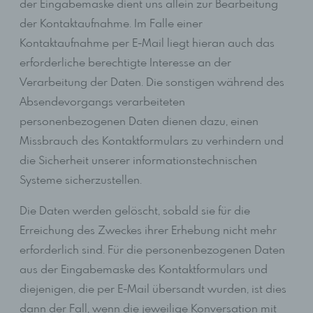
der Eingabemaske dient uns allein zur Bearbeitung
Kommentarfunktion im Blog auf der Internetseite
der Kontaktaufnahme. Im Falle einer
Kontaktaufnahme per E-Mail liegt hieran auch das
Wir bieten den Nutzern auf einem Blog, der sich auf der
Internetseite des für die Verarbeitung Verantwortlichen
erforderliche berechtigte Interesse an der
befindet, die Möglichkeit, individuelle Kommentare zu
Verarbeitung der Daten. Die sonstigen während des
einzelnen Blog-Beiträgen zu hinterlassen. Ein Blog ist
ein auf einer Internetseite geführtes, in der Regel
Absendevorgangs verarbeiteten
öffentlich einsehbares Portal, in welchem eine oder
personenbezogenen Daten dienen dazu, einen
mehrere Personen, die Blogger oder Web-Blogger
Missbrauch des Kontaktformulars zu verhindern und
genannt werden, Artikel posten oder Gedanken in
sogenannten Blogposts niederschreiben können. Die
die Sicherheit unserer informationstechnischen
Blogposts können in der Regel von Dritten kommentiert
Systeme sicherzustellen.
werden.
Hinterlässt eine betroffene Person einen Kommentar in
Die Daten werden gelöscht, sobald sie für die
dem auf dieser Internetseite veröffentlichten Blog,
Erreichung des Zweckes ihrer Erhebung nicht mehr
werden neben den von der betroffenen Person
erforderlich sind. Für die personenbezogenen Daten
hinterlassenen Kommentaren auch Angaben zum
Zeitpunkt der Kommentareingabe sowie zu dem von der
aus der Eingabemaske des Kontaktformulars und
betroffenen Person gewählten Nutzernamen
diejenigen, die per E-Mail übersandt wurden, ist dies
(Pseudonym) gespeichert und veröffentlicht. Ferner wird
die vom Internet-Service-Provider (ISP) der betroffenen
dann der Fall, wenn die jeweilige Konversation mit