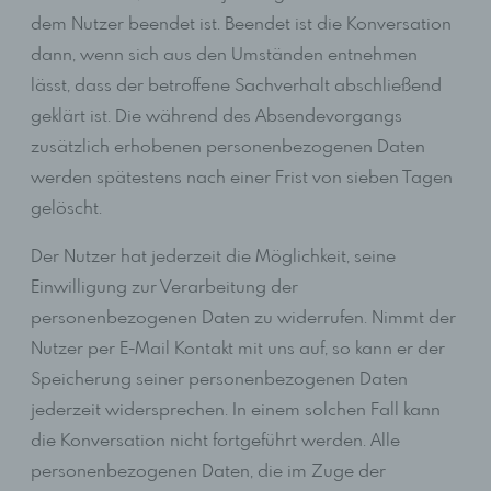
Person vergebene IP-Adresse mitprotokolliert. Diese
dem Nutzer beendet ist. Beendet ist die Konversation
Speicherung der IP-Adresse erfolgt aus
dann, wenn sich aus den Umständen entnehmen
Sicherheitsgründen und für den Fall, dass die betroffene
Person durch einen abgegebenen Kommentar die
lässt, dass der betroffene Sachverhalt abschließend
Rechte Dritter verletzt oder rechtswidrige Inhalte postet.
geklärt ist. Die während des Absendevorgangs
Die Speicherung dieser personenbezogenen Daten
erfolgt daher im eigenen Interesse des für die
zusätzlich erhobenen personenbezogenen Daten
Verarbeitung Verantwortlichen, damit sich dieser im
werden spätestens nach einer Frist von sieben Tagen
Falle einer Rechtsverletzung gegebenenfalls
gelöscht.
exkulpieren könnte. Es erfolgt keine Weitergabe dieser
erhobenen personenbezogenen Daten an Dritte, sofern
eine solche Weitergabe nicht gesetzlich vorgeschrieben
Der Nutzer hat jederzeit die Möglichkeit, seine
ist oder der Rechtsverteidigung des für die Verarbeitung
Einwilligung zur Verarbeitung der
Verantwortlichen dient.
personenbezogenen Daten zu widerrufen. Nimmt der
Gravatar
Nutzer per E-Mail Kontakt mit uns auf, so kann er der
Bei Kommentaren wird auf den Gravatar Service von
Speicherung seiner personenbezogenen Daten
Auttomatic zurückgegriffen. Gravatar gleicht Ihre Email-
jederzeit widersprechen. In einem solchen Fall kann
Adresse ab und bildet – sofern Sie dort registriert sind –
die Konversation nicht fortgeführt werden. Alle
Ihr Avatar-Bild neben dem Kommentar ab. Sollten Sie
nicht registriert sein, wird kein Bild angezeigt. Zu
personenbezogenen Daten, die im Zuge der
beachten ist, dass alle registrierten WordPress-User