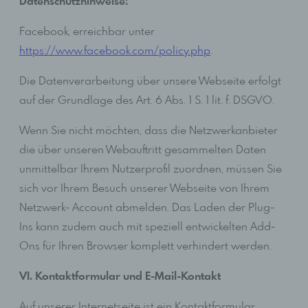
Verwendung bei dem für die Verarbeitung
Datenschutzhinweise:
Verantwortlichen und für eigene Zwecke erhoben und
gespeichert. Der für die Verarbeitung Verantwortliche
Facebook, erreichbar unter
kann die Weitergabe an einen oder mehrere
https://www.facebook.com/policy.php
.
Auftragsverarbeiter, beispielsweise einen
Paketdienstleister, veranlassen, der die
Die Datenverarbeitung über unsere Webseite erfolgt
personenbezogenen Daten ebenfalls ausschließlich für
eine interne Verwendung, die dem für die Verarbeitung
auf der Grundlage des Art. 6 Abs. 1 S. 1 lit. f. DSGVO.
Verantwortlichen zuzurechnen ist, nutzt.
Wenn Sie nicht möchten, dass die Netzwerkanbieter
Durch eine Registrierung auf der Internetseite des für
die Verarbeitung Verantwortlichen wird ferner die vom
die über unseren Webauftritt gesammelten Daten
Internet-Service-Provider (ISP) der betroffenen Person
unmittelbar Ihrem Nutzerprofil zuordnen, müssen Sie
vergebene IP-Adresse, das Datum sowie die Uhrzeit der
sich vor Ihrem Besuch unserer Webseite von Ihrem
Registrierung gespeichert. Die Speicherung dieser
Daten erfolgt vor dem Hintergrund, dass nur so der
Netzwerk- Account abmelden. Das Laden der Plug-
Missbrauch unserer Dienste verhindert werden kann,
Ins kann zudem auch mit speziell entwickelten Add-
und diese Daten im Bedarfsfall ermöglichen, begangene
Straftaten aufzuklären. Insofern ist die Speicherung
Ons für Ihren Browser komplett verhindert werden.
dieser Daten zur Absicherung des für die Verarbeitung
Verantwortlichen erforderlich. Eine Weitergabe dieser
VI. Kontaktformular und E-Mail-Kontakt
Daten an Dritte erfolgt grundsätzlich nicht, sofern keine
gesetzliche Pflicht zur Weitergabe besteht oder die
Auf unserer Internetseite ist ein Kontaktformular