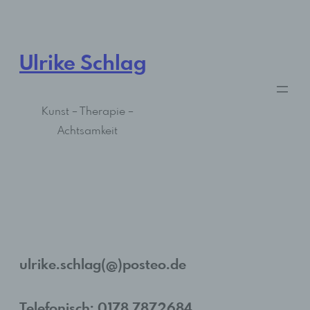
Zum
Inhalt
springen
Ulrike Schlag
Kunst – Therapie –
Achtsamkeit
ulrike.schlag(@)posteo.de
Telefonisch: 0178 7872684